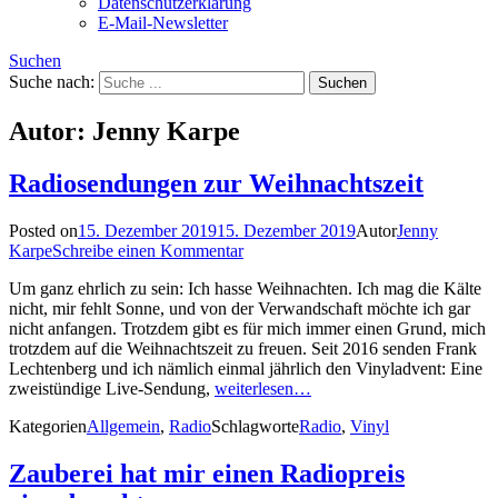
Datenschutzerklärung
E-Mail-Newsletter
Suchen
Suche nach:
Autor:
Jenny Karpe
Radiosendungen zur Weihnachtszeit
Posted on
15. Dezember 2019
15. Dezember 2019
Autor
Jenny
Karpe
Schreibe einen Kommentar
Um ganz ehrlich zu sein: Ich hasse Weihnachten. Ich mag die Kälte
nicht, mir fehlt Sonne, und von der Verwandschaft möchte ich gar
nicht anfangen. Trotzdem gibt es für mich immer einen Grund, mich
trotzdem auf die Weihnachtszeit zu freuen. Seit 2016 senden Frank
Lechtenberg und ich nämlich einmal jährlich den Vinyladvent: Eine
zweistündige Live-Sendung,
weiterlesen…
Kategorien
Allgemein
,
Radio
Schlagworte
Radio
,
Vinyl
Zauberei hat mir einen Radiopreis